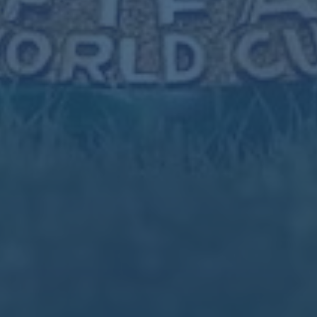
术思维在表达方式上更注重沟通艺术，给予维尼修斯足够
的尊重与支持；另一方面又在平图斯体系的继承与创新上
找到平衡点，那么这轮争议就可能成为一次有益的自我修
正。反之，如果态度之争继续被放大为派系对立，体能理
念之争被简化为“弃用”与“保留”的二元对抗，那么这种内耗
终究会反噬球队在赛场上的表现。
联系信息
电话：0571-7755827
传真：0571-7755827