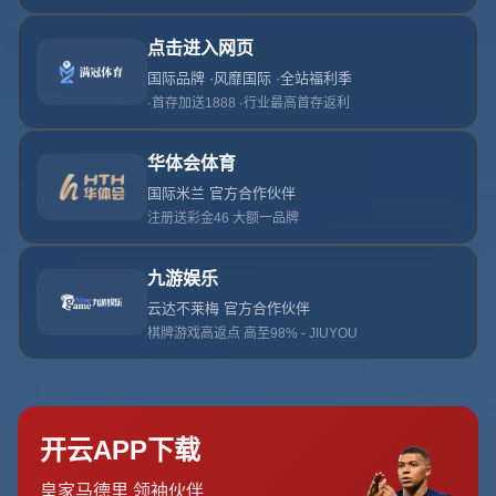
圣日耳曼，就站在这样的十字路口上。一边是密集的赛程
压力和联赛冠军、欧冠冲击的现实目标，一边是国脚们在
国家队赛场上经历的情绪起伏和心理负荷。在这当中，阿
什拉夫与姆巴耶（可泛指队内非主力或轮换国脚）归队时
间的讨论，被摆上了桌面，尤其是俱乐部对阿什拉夫心理
状况的担心，让这次归队安排不仅是一道训练计划题，更
是一次对现代足球人性维度的考验。
巴黎的现实压力 与球员个体状态的拉扯
从竞技层面看，巴黎并没有太多“奢侈”的空间。世界杯之
后，联赛、杯赛、欧冠淘汰赛接踵而至，任何一次掉链子
都有可能影响赛季目标。管理层和教练组自然希望包括阿
什拉夫、姆巴耶在内的所有国脚能尽快归队，恢复日常训
练和战术磨合，尤其是边路和轮换阵容，本就依赖这些人
保持高水平输出。但与此世界杯带来的消耗并不只在体能
层面，更深层的是心理的起伏与冲击。如果俱乐部只盯着
“归队时间表”，而忽略球员内心的恢复节奏，就很可能在