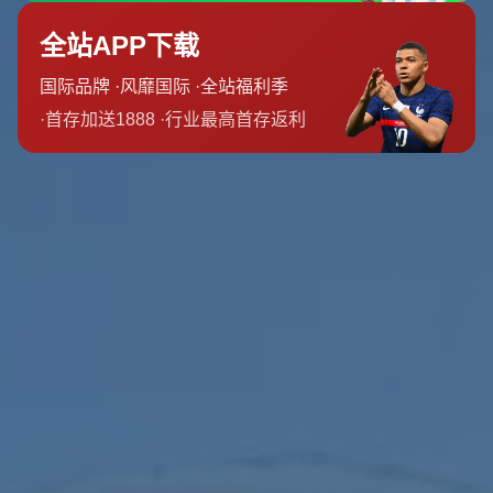
浸在世界杯的情绪余波中——无论是荣誉感、遗憾感，还
是突然的失落——过早投入高压的俱乐部比赛，可能会在
关键节点引发心理疲惫，甚至诱发伤病，因为心理紧绷往
往会通过身体表现出来。