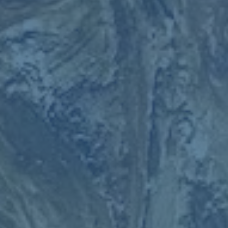
在这场多方拉扯中，“续约”一词的含义远比表面复杂。热
刺会尽力和他续约，不仅包含情感牌——俱乐部对队长的
尊重、对多年贡献的肯定，也包含现实层面的筹码：提高
工资、设定合理的解约条款、提供清晰的竞技规划，甚至
可能包括对引援力度的承诺。对于凯恩而言，是否续约，
不再是“签字与否”的问题，而是一个关于未来走向的系统
性判断：热刺是否真的能在2-3年内打造出有实力冲击冠
军的阵容，这关系到他是否愿意在生涯黄金尾声继续押注
这家俱乐部。
从皇马立场出发，是否真正推进与凯恩的接触，又是另一
套逻辑。皇马向来擅长在转会策略与财政健康之间保持微
妙平衡：既要保证阵容在欧洲保持竞争力，又要避免短期