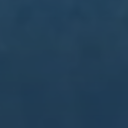
电话：0571-7755827
传真：0571-7755827
邮箱：admin@zh2-hth.com
地址：江西省新余市分宜县分宜县芳山林场
联系
信息
时尚随心，快乐随行。
江西省新余市分宜县分宜县芳山林场
18015899372
0571-7755827
admin@zh2-hth.com
Copyright 2024
HTH体育华体会 - 官方网站 - HTH SPORTS
All
Rights by
华体会