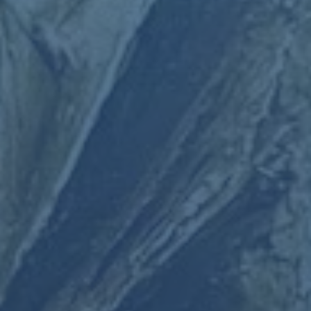
从更宏观的角度看，凯恩留在热刺还是转投皇马，并不仅
仅是一桩交易，更是两个足球文化符号的对话：一个是以
长期坚守、忠诚叙事为主线的北伦敦故事，一个是以重建
银河战舰、不断争冠为目标的西甲豪门蓝图。这两种叙
事，本身就不存在绝对的对错，只是价值选择不同。有的
球员希望像托蒂那样，将整个职业生涯献给一座城市；有
的则更愿意像C罗那样，不断寻求新的挑战与更大的舞
台。凯恩在其中扮演的角色，还没有最终定型，而“热刺会