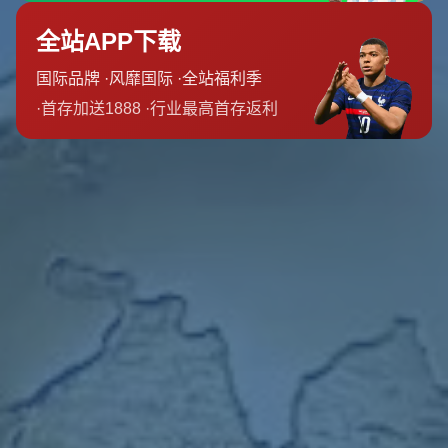
气质。理论上，这是与皇马传统“9号”非常契合的模板。但
是罗马诺用“不知”来界定这一层关系，说明即便市场上有
大量将凯恩与皇马绑定的报道，真正的内部沟通要么被极
度保密，要么根本没有像外界想象那样深入。这让我们看
到一个被忽略的现实：转会传闻的火热，并不必然等同于
各方已经实质性推进谈判。
在这个背景下，凯恩的个人处境格外微妙。一方面，他在
热刺获得了绝对核心地位，球队战术围绕他构建，数据光
鲜、地位崇高，是球迷眼中的“队史级别”人物；他的职业
生涯黄金期正在快速流逝，距离顶级荣誉——尤其是联赛
冠军与欧冠奖杯——仍有不小距离。当个人荣誉与团队冠
军出现落差时，“留在热刺续约”与“去皇马争冠”就构成了一
个典型的职业抉择难题。罗马诺的说法，看似是在陈述信
息，实则也侧面呈现出凯恩目前所处的开放状态：既没有
明确表态要离开，也从未完全关闭离队的大门。
可以从一个假想案例来理解这种微妙局面：设想某位与凯