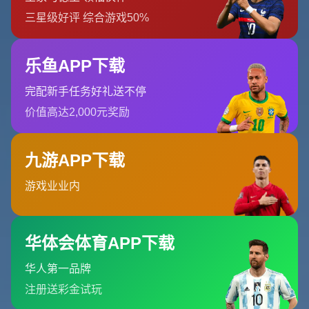
包含的是合同年限、薪资结构、竞技规划乃至主教练权力
配置等多重内容，而不是一份简单的续约文件。
如果把目光转向皇马，“是否和凯恩谈过”则直指现代豪门
运作的另一面。在C罗离队、老将逐渐老去之后，皇马一
直在寻找下一位稳定的锋线支点，而凯恩在英超多年证明
了自己既能进球，又能串联，具备在大场面中承担责任的