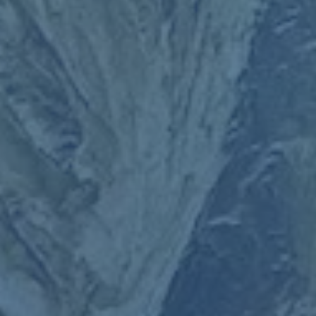
内为一个年龄偏大的球星付出过高成本。凯恩在竞技层面
几乎无可挑剔，但年龄、合同年限、转会费和薪资要求都
是必须被纳入考量的变量。如果热刺坚持高价出售，而球
员又没有明确表态强烈离队愿望，皇马完全可能选择观
望，或转而追逐更年轻的前锋目标。于是才会出现这样一
种局面：媒体的报道将故事不断推向高潮，罗马诺却用“不
知皇马是否和他谈过”来冷却，这正是信息与舆论之间常见
的反差。
我们也不能忽视球迷在这场博弈中的隐形影响力。对于热
刺球迷来说，凯恩离队几乎等同于精神图腾的损失；对于
皇马球迷而言，引进这样一位高效射手则令人充满期待。
情感层面的期待与恐惧，往往会放大任何细小的风吹草
动，比如一句采访、一条社交媒体动态，都会被解读为“想
走”或“想留”的信号。在这种环境下，罗马诺的谨慎用词显
得更为重要：既不过分渲染，也不轻易做出结论，这本身
就是对复杂信息的一种负责任的处理方式。