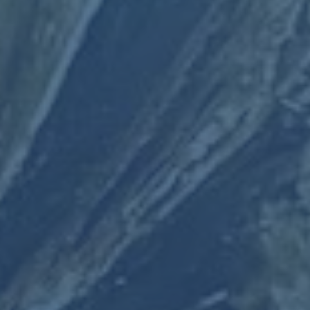
的经验在于：不把任何一場普通聯賽視為理所當然，而是
把每一场面对弱旅的比赛当成对球队德行氣質的例行检
查。他们不会因为对手名气小就放松警惕，也不会因为赛
程密集就完全放弃场面控制，而是通过合理轮换与节奏分
配，在保持竞争力的前提下降低伤病风险。久而久之，当
别的球队还在为某些意外失分懊恼时，皇马已经在不声不
响中积累了足够多的“無難度3分”，把主动权牢牢握在手
中。