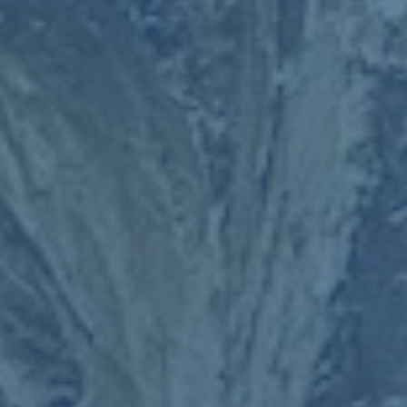
锋状态火热时，球队会适度为其设计更多终结机会，但并
不会因此牺牲整体平衡；当某名中场大范围跑动能力出众
时，主帅会利用他的覆盖范围增强压迫强度，却仍保持其
身后有可靠的保护。個人之“星”，嵌在集體之“德”里，这比
单纯依赖个体灵光一现要持久得多。于是，当某一名球员
状态低迷或因伤缺席时，皇马仍旧能通过整体节奏和战术
德行，稳定输出那看似“無難度”的3分。
聯賽長跑中的德與量變