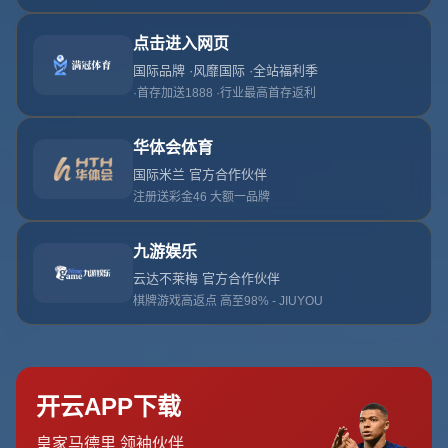
分的能力。这种无波澜式的取胜方式，往往比惊天逆转更
能说明一支球队的成熟与可怕。
皇馬德行氣質的內涵
这里所说的「德」，并不局限于传统意义上的道德，而是
延伸为一种综合气质：包括对比赛的尊重、对节奏的把
控、对细节的专注，还有对胜负的平常心。现代足球中，
这种「德行氣質」体现在三个层面：其一是球队结构的稳
定性，其二是关键球员的心理成熟度，其三则是整体战术
执行中的自律。皇马之所以能给人一种“拿3分無難度”的感
觉，就是因为他们把这三者融为一体，让每一场联赛看起
来都像是按流程进行的严谨项目，而不是赌运气的冒险游
戏。
從豪門到穩門「3分工程學」
很多球迷谈到皇马，习惯性想到的是逆转、绝杀、欧冠之
夜的传奇故事，但在联赛层面，真正支撑球队站在积分榜
顶端的，往往并不是那些戏剧性的名场面，而是一场又一