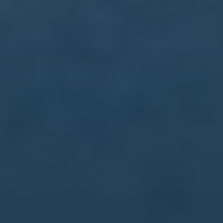
晚，为球迷带来那种熟悉的、踏实的安全感。
【官方指定平台】官方顶级竞技大厅，获取最新盘口赔率
与极速在线体验，大额无忧提款，请认准正版授权。
联系信息
电话：0571-7755827
传真：0571-7755827
邮箱：admin@zh2-hth.com
地址：江西省新余市分宜县分宜县芳山林场