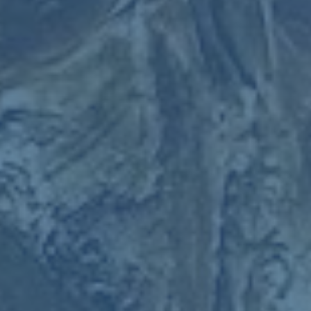
持正常水准，对手往往很难将优势保持到终场。
戰術層面德行的具體表現
从战术角度看，「德行」可以被理解为一种体系内的自
律。边锋在失误后是否第一时间反抢，中场在推进时是否
会注意身后保护，后卫在对抗中是否能够避免无必要的危
险动作，这些都属于戰術德行的一部分。皇马在多任主帅
的调教下，已经建立了一套默认的执行标准：每一条线都
有清晰的职责区域，每一名球员在不同局面下都有“预设反
应”。这让球队在大部分场面均衡的比赛中不容易崩盘，同
时也提高了他们把握稍纵即逝机会的成功率。当全队都在
执行同一种“德行标准”时，就会形成一种内在秩序，使得
任何一名新援加入时，都只能选择适应，而不是要求体系
围着自己转。
個人能力與整體德行的融合
「皇馬德3分無難度」并不是在否定个人能力的价值，恰
恰相反，是把个人能力嵌入到整体德行中。当某位核心前